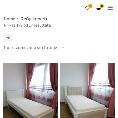
0
0
Dečiji kreveti
Home
Prikaz 1–9 od 17 rezultata
1
Podrazumevano sortiranje
2
kolone