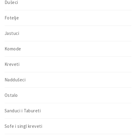
Dušeci
Fotelje
Jastuci
Komode
Kreveti
Naddušeci
Ostalo
Sanduci i Tabureti
Sofe i singl kreveti