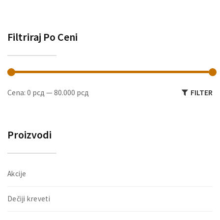
Filtriraj Po Ceni
M
M
Cena:
0 рсд
—
80.000 рсд
FILTER
ce
ce
Proizvodi
Akcije
Dečiji kreveti