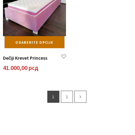
Ovaj
ODABERITE OPCIJE
proizvod
ima
Dečiji Krevet Princess
više
varijanti.
41.000,00
рсд
Opcije
mogu
biti
izabrane
1
2
na
stranici
proizvoda.