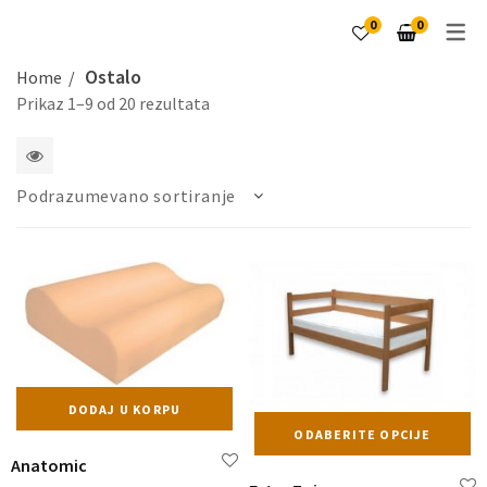
0
0
Ostalo
Home
Prikaz 1–9 od 20 rezultata
1
Podrazumevano sortiranje
2
kolone
DODAJ U KORPU
Ov
ODABERITE OPCIJE
pr
Anatomic
i