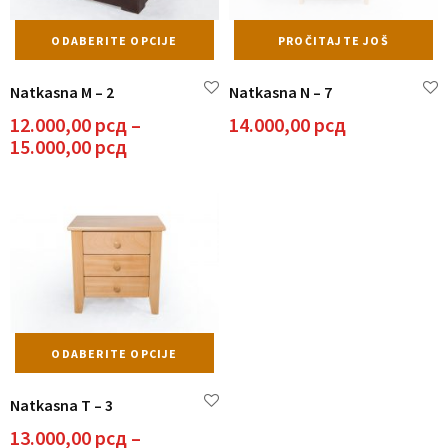
Ovaj
ODABERITE OPCIJE
PROČITAJTE JOŠ
proizvod
ima
Natkasna M – 2
Natkasna N – 7
više
varijanti.
12.000,00
рсд
–
14.000,00
рсд
Opcije
Raspon
15.000,00
рсд
mogu
cena:
biti
od
izabrane
12.000,00 рсд
na
do
stranici
15.000,00 рсд
proizvoda.
Ovaj
ODABERITE OPCIJE
proizvod
ima
Natkasna T – 3
više
varijanti.
13.000,00
рсд
–