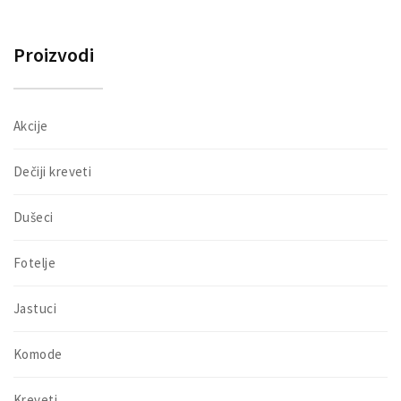
ce
ce
Proizvodi
Akcije
Dečiji kreveti
Dušeci
Fotelje
Jastuci
Komode
Kreveti