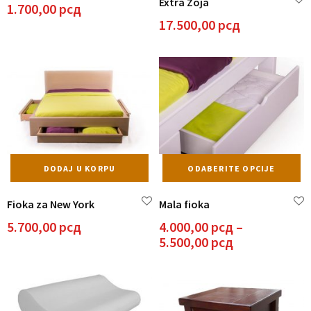
Extra Zoja
vi
1.700,00
рсд
va
17.500,00
рсд
Op
m
bit
iz
n
st
pr
Ov
DODAJ U KORPU
ODABERITE OPCIJE
pr
i
Fioka za New York
Mala fioka
vi
va
5.700,00
рсд
4.000,00
рсд
–
Op
Raspon
5.500,00
рсд
m
cena:
bit
od
iz
4.000,00 рсд
n
do