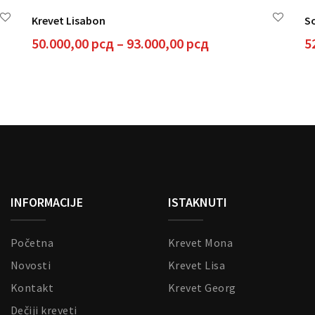
a
ima
Krevet Lisabon
S
e
više
ijanti.
varijanti.
Raspon
50.000,00
рсд
–
93.000,00
рсд
5
ije
Opcije
cena:
gu
mogu
od
biti
50.000,00 рсд
brane
izabrane
do
na
93.000,00 рсд
anici
stranici
izvoda.
proizvoda.
INFORMACIJE
ISTAKNUTI
Početna
Krevet Mona
Novosti
Krevet Lisa
Kontakt
Krevet Georg
Dečiji kreveti