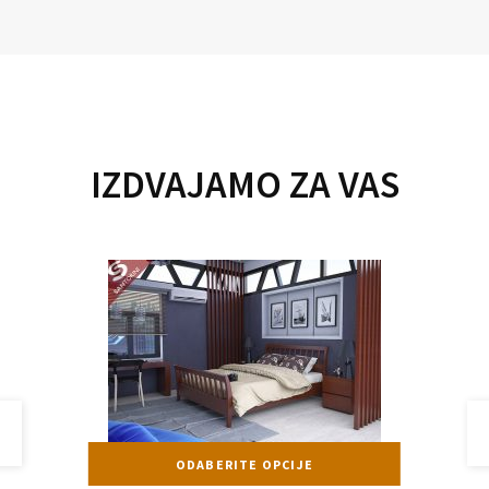
IZDVAJAMO ZA VAS
aj
Ovaj
ODABERITE OPCIJE
izvod
proizvod