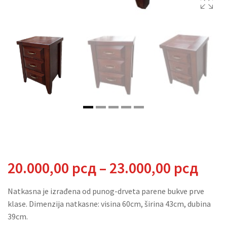
Ras
20.000,00
рсд
–
23.000,00
рсд
cena
Natkasna je izrađena od punog-drveta parene bukve prve
klase. Dimenzija natkasne: visina 60cm, širina 43cm, dubina
od
39cm.