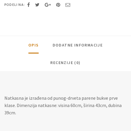
PODELI NA:
OPIS
DODATNE INFORMACIJE
RECENZIJE (0)
Natkasna je izrađena od punog-drveta parene bukve prve
klase. Dimenzija natkasne: visina 60cm, širina 43cm, dubina
39cm.