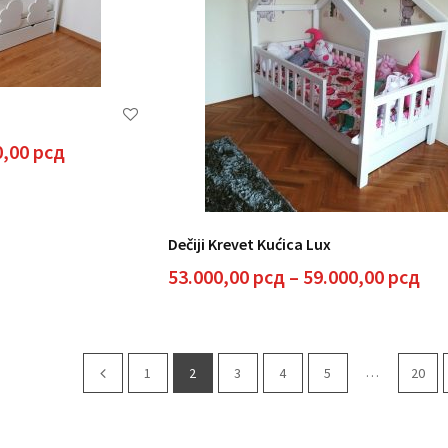
Raspon
0,00
рсд
cena:
od
45.000,00 рсд
do
Dečiji Krevet Kućica Lux
51.000,00 рсд
Ra
53.000,00
рсд
–
59.000,00
рсд
cen
od
53.
do
…
1
2
3
4
5
20
59.