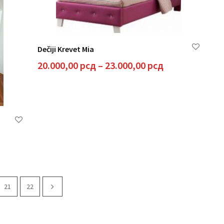
Dečiji Krevet Mia
Raspon
20.000,00
рсд
–
23.000,00
рсд
cena:
od
20.000,00 рсд
do
23.000,00 рсд
spon
a:
000,00 рсд
21
22
000,00 рсд