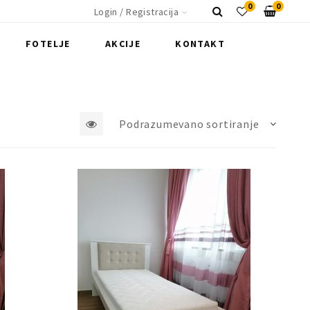
0
0
Login / Registracija
FOTELJE
AKCIJE
KONTAKT
Podrazumevano sortiranje
2
3
4
5
6
kolone