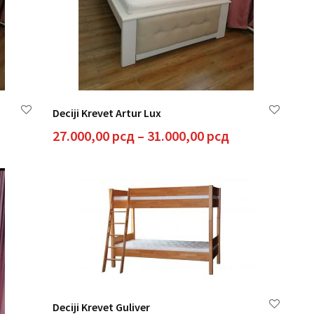
Deciji Krevet Artur Lux
spon
Raspon
27.000,00
рсд
–
31.000,00
рсд
a:
cena:
od
800,00 рсд
27.000,00 рсд
do
800,00 рсд
31.000,00 рсд
Deciji Krevet Guliver