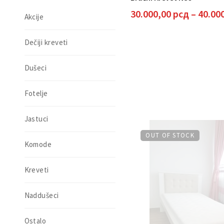
30.000,00
рсд
–
40.00
Akcije
Dečiji kreveti
Dušeci
Fotelje
Jastuci
OUT OF STOCK
Komode
Kreveti
Naddušeci
Ostalo