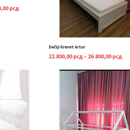
Raspon
0,00
рсд
cena:
od
30.000,00 рсд
do
40.000,00 рсд
Dečiji Krevet Artur
Ra
22.800,00
рсд
–
26.800,00
рсд
cen
od
22.
do
26.