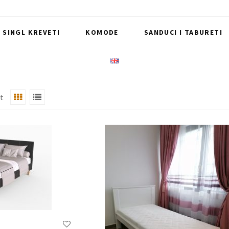
I SINGL KREVETI
KOMODE
SANDUCI I TABURETI
at