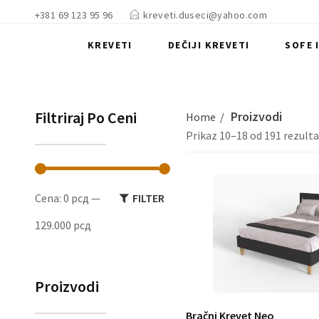
+381 69 123 95 96
kreveti.duseci@yahoo.com
KREVETI
DEČIJI KREVETI
SOFE 
Filtriraj Po Ceni
Proizvodi
Home
Prikaz 10–18 od 191 rezult
Minimalna
Maksimalna
Cena:
0 рсд
—
FILTER
cena
cena
129.000 рсд
Proizvodi
Bračni Krevet Neo