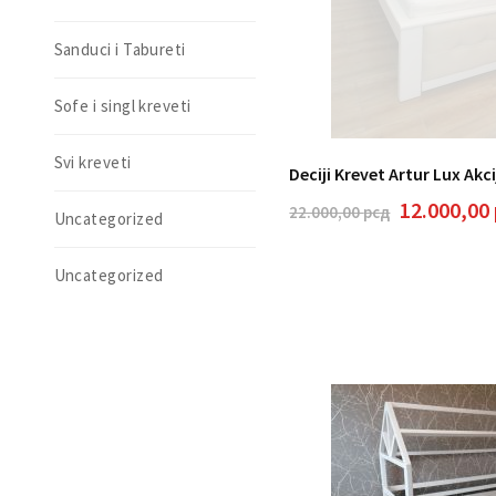
Sanduci i Tabureti
Sofe i singl kreveti
Svi kreveti
Deciji Krevet Artur Lux Akc
Originaln
12.000,00
22.000,00
рсд
Uncategorized
cena
je
Uncategorized
bila:
22.000,00 