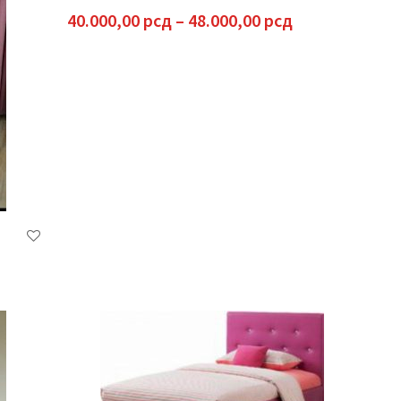
Raspon
40.000,00
рсд
–
48.000,00
рсд
cena:
od
40.000,00 рсд
do
48.000,00 рсд
spon
a:
000,00 рсд
000,00 рсд