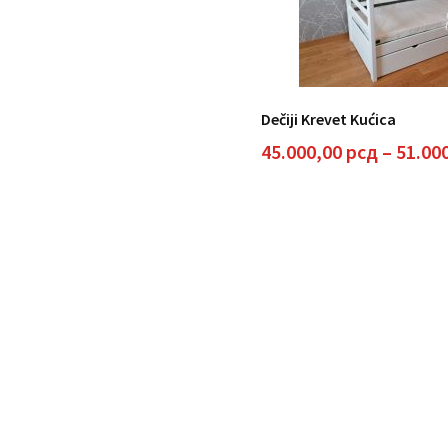
Dečiji Krevet Kućica
45.000,00
рсд
–
51.00