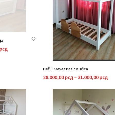
ija
a
Trenutna
рсд
cena
je:
12.000,00 рсд.
Dečiji Krevet Basic Kućica
рсд.
Ra
28.000,00
рсд
–
31.000,00
рсд
cen
od
28.
do
31.