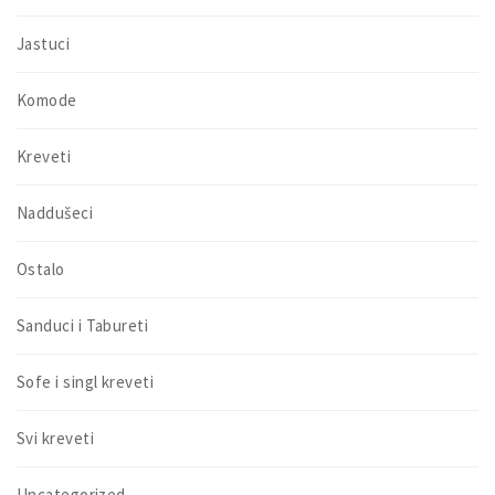
Jastuci
Komode
Kreveti
Naddušeci
Ostalo
Sanduci i Tabureti
Sofe i singl kreveti
Svi kreveti
Uncategorized