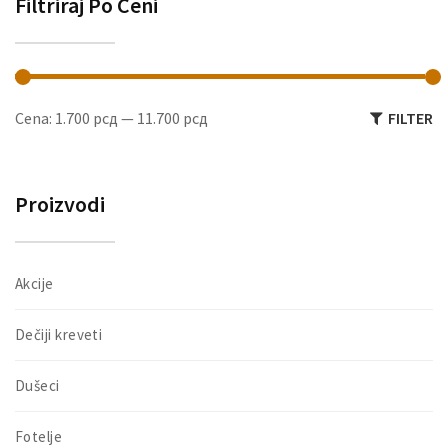
Filtriraj Po Ceni
proizvoda.
pr
M
M
Cena:
1.700 рсд
—
11.700 рсд
FILTER
ce
ce
Proizvodi
Akcije
Dečiji kreveti
Dušeci
Fotelje