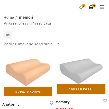
0
0
memori
Home
Prikazano je svih 4 rezultata
1
Podrazumevano sortiranje
2
4
5
6
kolone
DODAJ U KORPU
DODAJ U KORPU
Memory
Anatomic