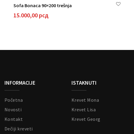
рсд
Sofa Bonaca 90×200 trešnja
anici
15.000,00
рсд
izvoda.
INFORMACIJE
ISTAKNUTI
Početna
Krevet Mona
Novosti
Krevet Lisa
Kontakt
Krevet Georg
Dečiji kreveti