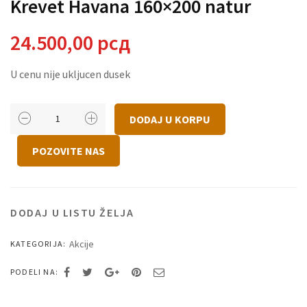
Krevet Havana 160×200 natur
24.500,00
рсд
U cenu nije ukljucen dusek
Krevet
DODAJ U KORPU
Havana
160x200
POZOVITE NAS
natur
količina
DODAJ U LISTU ŽELJA
Akcije
KATEGORIJA:
PODELI NA: