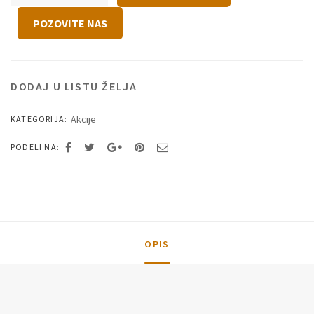
Neo
160x200
POZOVITE NAS
braon
štof
količina
DODAJ U LISTU ŽELJA
Akcije
KATEGORIJA:
PODELI NA:
OPIS