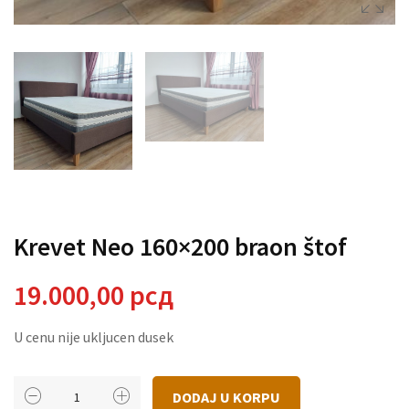
Krevet Neo 160×200 braon štof
19.000,00
рсд
U cenu nije ukljucen dusek
Krevet
DODAJ U KORPU