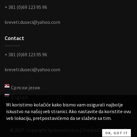
+ 381 (0)69 123 95 96
kreveti.duseci@yahoo.com
Contact
+ 381 (0)69 123 95 96
kreveti.duseci@yahoo.com
Српски језик
English
Mi koristimo kolačiće kako bismo vam osigurali najbolje
iskustvo na našoj veb stranici. Ako nastavite da koristite ovu
veb lokaciju, pretpostavićemo da se slažete sa tim.
© 2017. Copyright by kreveti.co.rs | Created by Microstuff.
OK, GOT IT