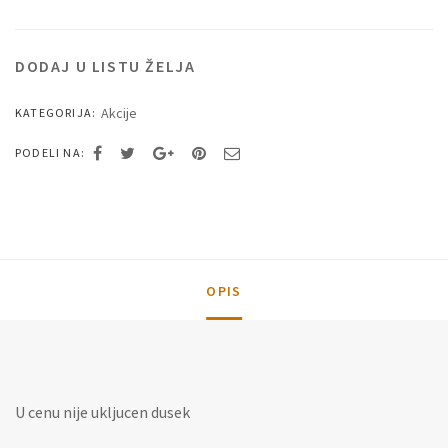
boja
količina
DODAJ U LISTU ŽELJA
Akcije
KATEGORIJA:
PODELI NA:
OPIS
U cenu nije ukljucen dusek