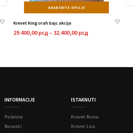
Ovaj
ODABERITE OPCIJE
proizvod
ima
Krevet King orah bajc akcija
više
varijanti.
Raspon
29.400,00
рсд
–
32.400,00
рсд
Opcije
cena:
mogu
od
biti
29.400,00 рсд
izabrane
do
na
32.400,00 рсд
K
stranici
1
proizvoda.
INFORMACIJE
ISTAKNUTI
Početna
Krevet Mona
Novosti
Krevet Lisa