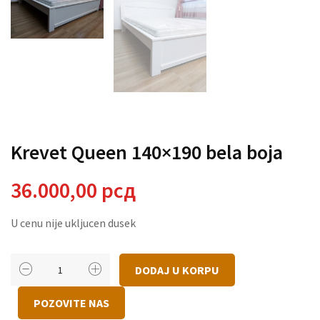
Krevet Queen 140×190 bela boja
36.000,00
рсд
U cenu nije ukljucen dusek
Krevet
DODAJ U KORPU
Queen
140x190
POZOVITE NAS
bela