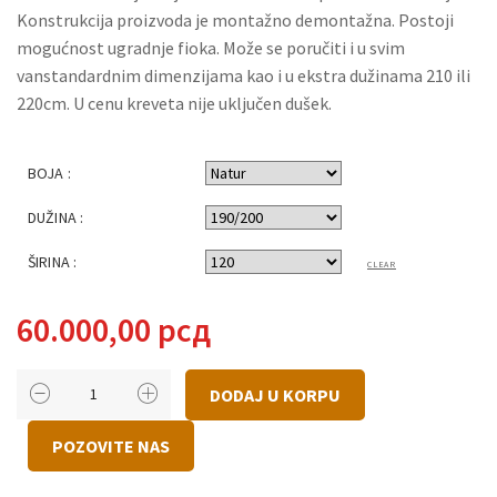
93.0
Konstrukcija proizvoda je montažno demontažna. Postoji
mogućnost ugradnje fioka. Može se poručiti i u svim
vanstandardnim dimenzijama kao i u ekstra dužinama 210 ili
220cm. U cenu kreveta nije uključen dušek.
BOJA :
DUŽINA :
ŠIRINA :
CLEAR
60.000,00
рсд
KREVET
DODAJ U KORPU
LISABON
KOLIČINA
POZOVITE NAS