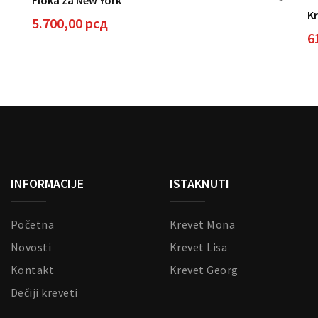
K
5.700,00
рсд
6
aj
izvod
a
e
ijanti.
ije
gu
INFORMACIJE
ISTAKNUTI
рсд
brane
рсд
Početna
Krevet Mona
anici
izvoda.
Novosti
Krevet Lisa
Kontakt
Krevet Georg
Dečiji kreveti