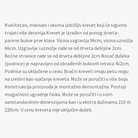
Kvalitetan, masivan i veoma izdržljiv krevet koji će sigurno
trajati više decenija.Krevet je izrađen od punog drveta-
parene bukve prve klase. Visina uzglavlja 96cm, visina uznožja
66cm. Uzglavlje i uznožje rade se od drveta debljine 2cm.
Bočne stranice rade se od drveta debljine 2cm.Nosač dušeka
(podnice) je napravljen od obrađenih bukovih letvica 4x2cm.
Podnice su uključene u cenu. Bračni kreveti imaju petu nogu
na sredini kao ojačanje kreveta. Može se poručiti u više boja.
Konstrukcija proizvoda je montažno demontažna. Postoji
mogućnost ugradnje fioka. Može se poručiti i u svim
vanstandardnim dimenzijama kao i u ekstra dužinama 210 ili
220cm. U cenu kreveta nije uključen dušek.