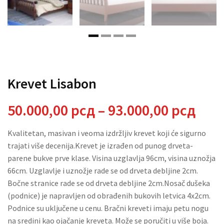
Krevet Lisabon
Ras
50.000,00
рсд
–
93.000,00
рсд
cena
Kvalitetan, masivan i veoma izdržljiv krevet koji će sigurno
trajati više decenija.Krevet je izrađen od punog drveta-
od
parene bukve prve klase. Visina uzglavlja 96cm, visina uznožja
66cm. Uzglavlje i uznožje rade se od drveta debljine 2cm.
50.0
Bočne stranice rade se od drveta debljine 2cm.Nosač dušeka
(podnice) je napravljen od obrađenih bukovih letvica 4x2cm.
do
Podnice su uključene u cenu. Bračni kreveti imaju petu nogu
na sredini kao ojačanje kreveta. Može se poručiti u više boja.