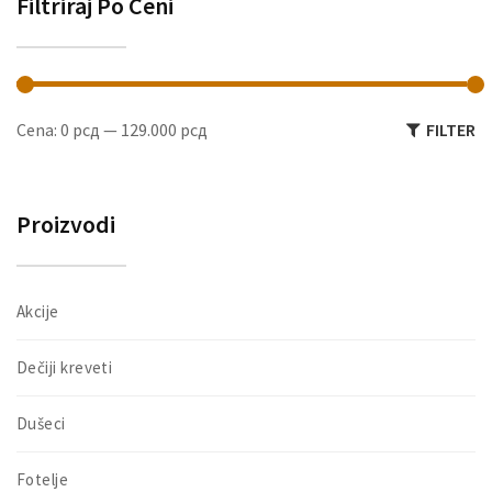
Filtriraj Po Ceni
M
M
Cena:
0 рсд
—
129.000 рсд
FILTER
ce
ce
Proizvodi
Akcije
Dečiji kreveti
Dušeci
Fotelje