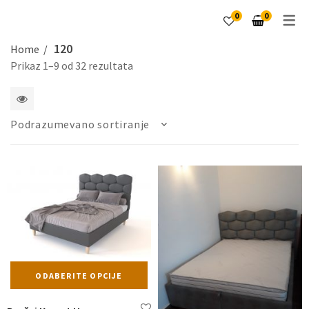
0
0
120
Home
Prikaz 1–9 od 32 rezultata
1
Podrazumevano sortiranje
2
4
5
6
kolone
Ovaj
ODABERITE OPCIJE
proizvod
ima