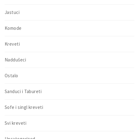
Jastuci
Komode
Kreveti
Naddušeci
Ostalo
Sanduci i Tabureti
Sofe i singl kreveti
Svi kreveti
Uncategorized