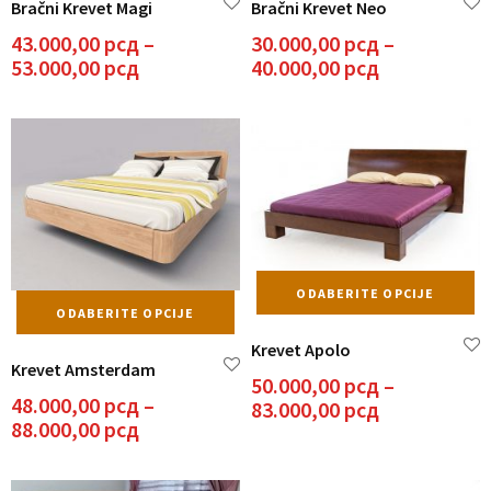
Bračni Krevet Magi
Bračni Krevet Neo
više
vi
varijanti.
va
43.000,00
рсд
–
30.000,00
рсд
–
Opcije
Op
Raspon
Raspon
53.000,00
рсд
40.000,00
рсд
mogu
m
cena:
cena:
biti
bit
od
od
izabrane
iz
43.000,00 рсд
30.000,00 р
na
n
do
do
stranici
st
53.000,00 рсд
40.000,00 р
proizvoda.
pr
Ov
ODABERITE OPCIJE
Ovaj
pr
ODABERITE OPCIJE
proizvod
i
Krevet Apolo
ima
vi
Krevet Amsterdam
više
va
50.000,00
рсд
–
varijanti.
48.000,00
рсд
–
Op
Raspon
83.000,00
рсд
Opcije
Raspon
88.000,00
рсд
m
cena:
mogu
cena:
bit
od
biti
od
iz
50.000,00 р