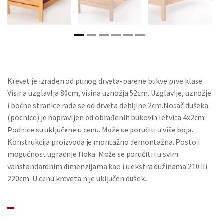
Krevet je izrađen od punog drveta-parene bukve prve klase.
Visina uzglavlja 80cm, visina uznožja 52cm. Uzglavlje, uznožje
i bočne stranice rade se od drveta debljine 2cm.Nosač dušeka
(podnice) je napravljen od obrađenih bukovih letvica 4x2cm.
Podnice su uključene u cenu. Može se poručiti u više boja.
Konstrukcija proizvoda je montažno demontažna. Postoji
mogućnost ugradnje fioka. Može se poručiti i u svim
vanstandardnim dimenzijama kao i u ekstra dužinama 210 ili
220cm. U cenu kreveta nije uključen dušek.