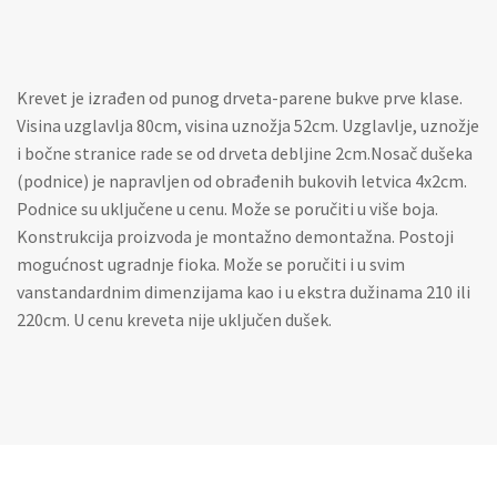
Krevet je izrađen od punog drveta-parene bukve prve klase.
Visina uzglavlja 80cm, visina uznožja 52cm. Uzglavlje, uznožje
i bočne stranice rade se od drveta debljine 2cm.Nosač dušeka
(podnice) je napravljen od obrađenih bukovih letvica 4x2cm.
Podnice su uključene u cenu. Može se poručiti u više boja.
Konstrukcija proizvoda je montažno demontažna. Postoji
mogućnost ugradnje fioka. Može se poručiti i u svim
vanstandardnim dimenzijama kao i u ekstra dužinama 210 ili
220cm. U cenu kreveta nije uključen dušek.