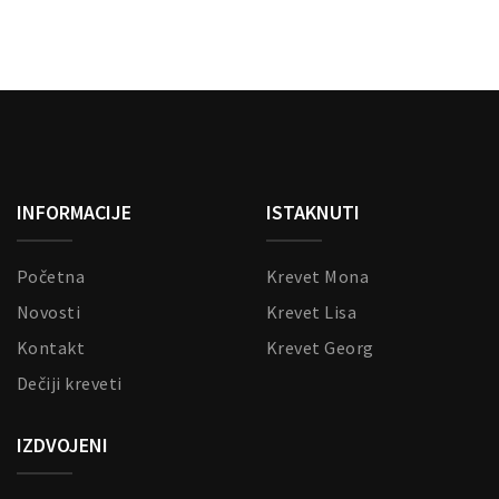
gu
mogu
biti
рсд
brane
izabrane
na
рсд
anici
stranici
izvoda.
proizvoda.
INFORMACIJE
ISTAKNUTI
Početna
Krevet Mona
Novosti
Krevet Lisa
Kontakt
Krevet Georg
Dečiji kreveti
IZDVOJENI