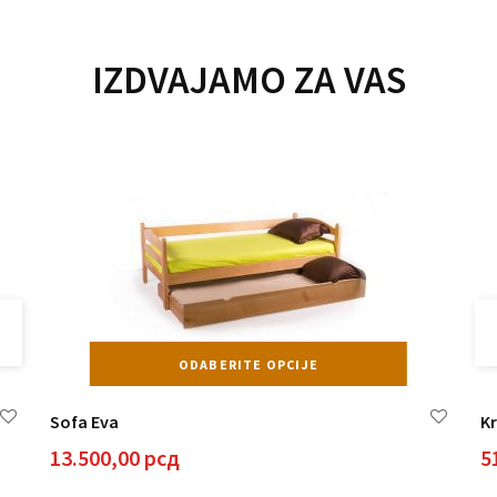
IZDVAJAMO ZA VAS
aj
Ovaj
ODABERITE OPCIJE
izvod
proizvod
a
ima
Sofa Eva
K
e
više
ijanti.
varijanti.
13.500,00
рсд
5
ije
Opcije