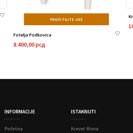
Kr
PROČITAJTE JOŠ
1
Fotelja Podkovica
8.400,00
рсд
INFORMACIJE
ISTAKNUTI
Početna
Krevet Mona