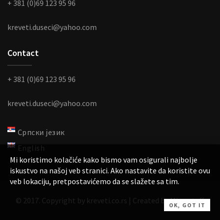
+ 381 (0)69 123 95 96
kreveti.duseci@yahoo.com
Contact
+ 381 (0)69 123 95 96
kreveti.duseci@yahoo.com
Српски језик
English
Mi koristimo kolačiće kako bismo vam osigurali najbolje
iskustvo na našoj veb stranici. Ako nastavite da koristite ovu
veb lokaciju, pretpostavićemo da se slažete sa tim.
© 2017. Copyright by kreveti.co.rs | Created by Microstuff.
OK, GOT IT