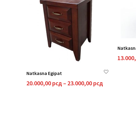
Natkasna
13.000
Natkasna Egipat
Raspon
20.000,00
рсд
–
23.000,00
рсд
cena:
od
20.000,00 рс
do
23.000,00 рс