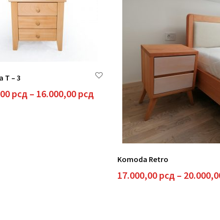
 T – 3
Raspon
,00
рсд
–
16.000,00
рсд
cena:
od
13.000,00 рсд
do
16.000,00 рсд
Komoda Retro
д
17.000,00
рсд
–
20.000,
д