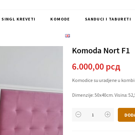
I SINGL KREVETI
KOMODE
SANDUCI I TABURETI
Komoda Nort F1
6.000,00
рсд
Komodice su uradjene u kombina
Dimenzije: 50x40cm. Visina: 52
Komoda
DOD
Nort
F1
količina