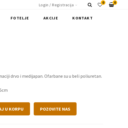
0
0
Login / Registracija
FOTELJE
AKCIJE
KONTAKT
ciji drvo i medijapan. Ofarbane su u beli poliuretan.
,5cm
AJ U KORPU
POZOVITE NAS