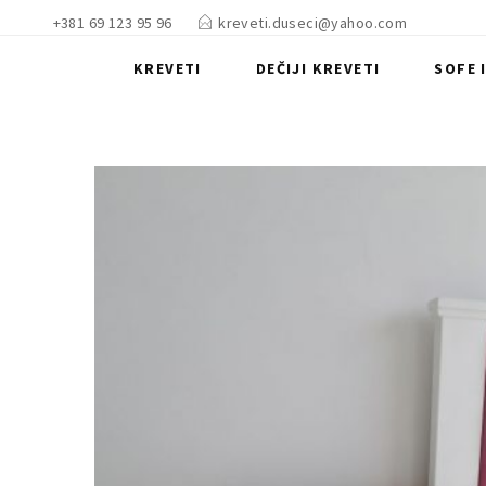
+381 69 123 95 96
kreveti.duseci@yahoo.com
KREVETI
DEČIJI KREVETI
SOFE 