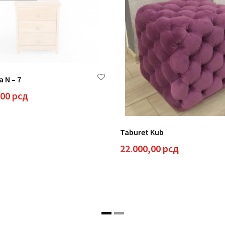
 N – 7
,00
рсд
Taburet Kub
22.000,00
рсд
д
д