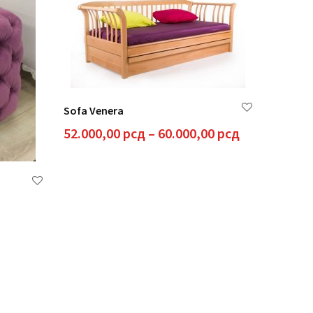
Sofa Venera
Raspon
52.000,00
рсд
–
60.000,00
рсд
cena:
od
52.000,00 р
do
60.000,00 р
Taburet
13.000