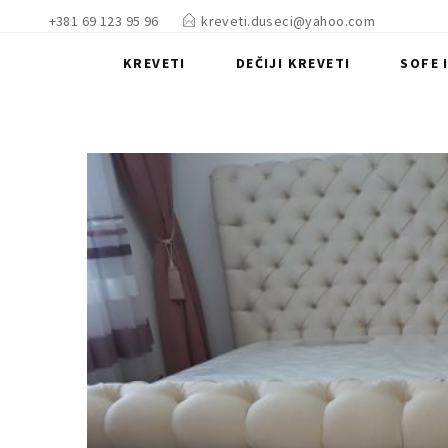
+381 69 123 95 96
kreveti.duseci@yahoo.com
KREVETI
DEČIJI KREVETI
SOFE 