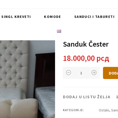
I SINGL KREVETI
KOMODE
SANDUCI I TABURETI
Sanduk Čester
18.000,00
рсд
Sanduk
DOD
Čester
količina
DODAJ U LISTU ŽELJA
Ostalo
,
Sand
KATEGORIJE: