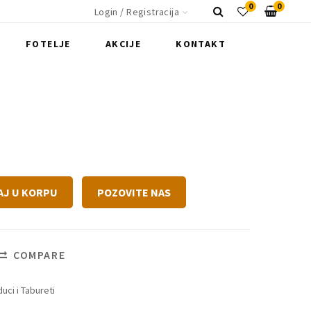
0
0
Login / Registracija
FOTELJE
AKCIJE
KONTAKT
AJ U KORPU
POZOVITE NAS
COMPARE
uci i Tabureti