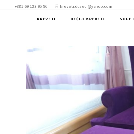
+381 69 123 95 96
kreveti.duseci@yahoo.com
KREVETI
DEČIJI KREVETI
SOFE 