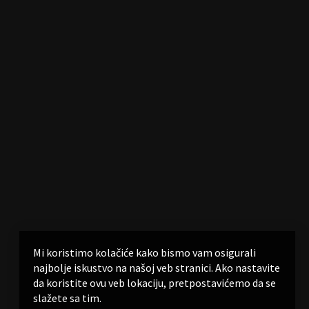
Mi koristimo kolačiće kako bismo vam osigurali
najbolje iskustvo na našoj veb stranici. Ako nastavite
da koristite ovu veb lokaciju, pretpostavićemo da se
slažete sa tim.