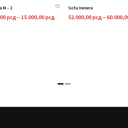
 M – 2
Sofa Venera
Raspon
,00
рсд
–
15.000,00
рсд
52.000,00
рсд
–
60.000,
cena:
od
12.000,00 рсд
do
15.000,00 рсд