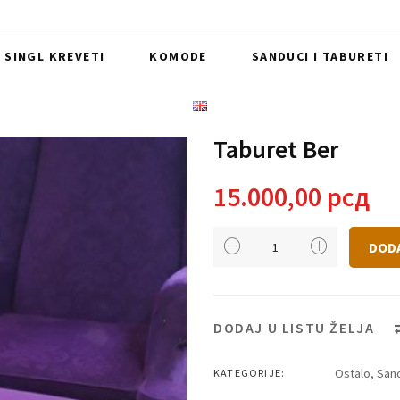
I SINGL KREVETI
KOMODE
SANDUCI I TABURETI
Taburet Ber
15.000,00
рсд
Taburet
DOD
Ber
količina
DODAJ U LISTU ŽELJA
Ostalo
,
Sand
KATEGORIJE: