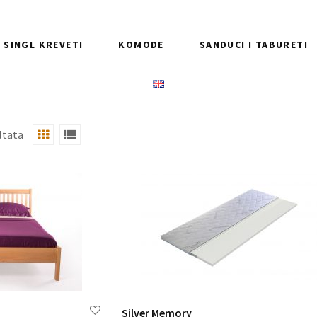
I SINGL KREVETI
KOMODE
SANDUCI I TABURETI
ltata
Silver Memory