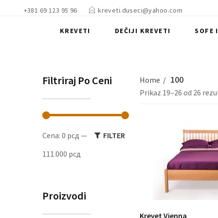
+381 69 123 95 96
kreveti.duseci@yahoo.com
KREVETI
DEČIJI KREVETI
SOFE 
Filtriraj Po Ceni
100
Home
Prikaz 19–26 od 26 rezu
Minimalna
Maksimalna
Cena:
0 рсд
—
FILTER
cena
cena
111.000 рсд
Proizvodi
Krevet Vienna