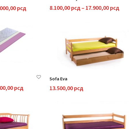
Ras
Raspon
8.100,00
рсд
–
17.900,00
рсд
.000,00
рсд
cen
cena:
od
od
8.1
34.000,00 рсд
do
do
17.
91.000,00 рсд
Sofa Eva
Raspon
700,00
рсд
13.500,00
рсд
cena:
od
5.400,00 рсд
do
11.700,00 рсд