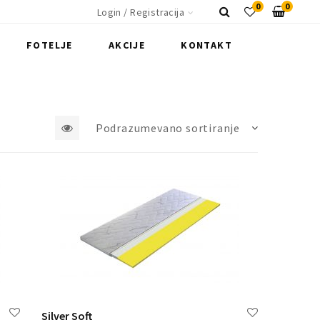
0
0
Login / Registracija
FOTELJE
AKCIJE
KONTAKT
Podrazumevano sortiranje
2
3
4
5
6
kolone
Silver Soft