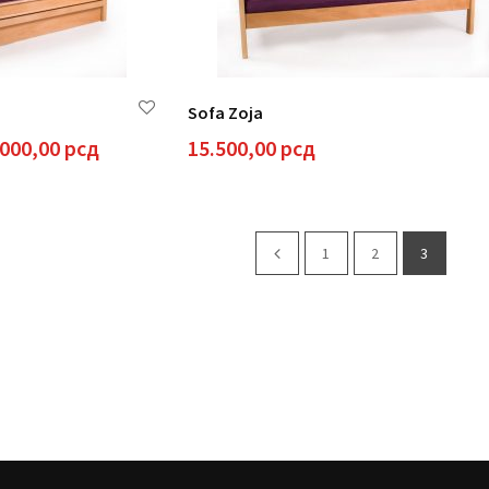
Sofa Zoja
Raspon
.000,00
рсд
15.500,00
рсд
cena:
od
52.000,00 рсд
do
1
2
3
60.000,00 рсд