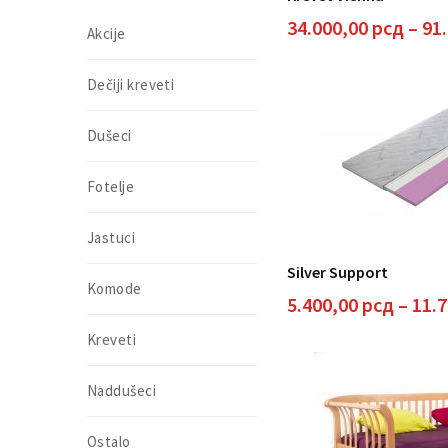
34.000,00
рсд
–
91
Akcije
Dečiji kreveti
Dušeci
Fotelje
Jastuci
Silver Support
Komode
5.400,00
рсд
–
11.
Kreveti
Naddušeci
Ostalo