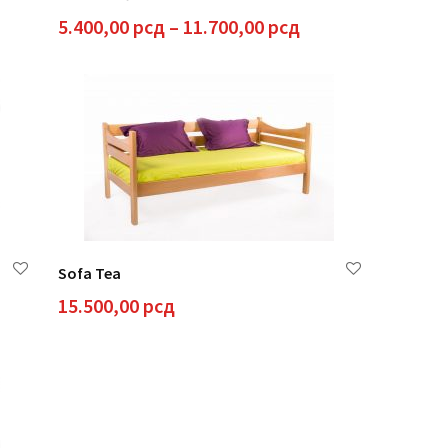
pon
Raspon
5.400,00
рсд
–
11.700,00
рсд
a:
cena:
od
00,00 рсд
5.400,00 рсд
do
900,00 рсд
11.700,00 рсд
Sofa Tea
15.500,00
рсд