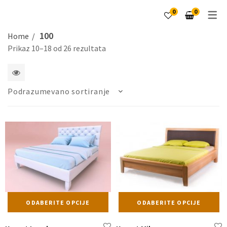
0
0
100
Home
Prikaz 10–18 od 26 rezultata
1
Podrazumevano sortiranje
2
4
5
6
kolone
Ovaj
Ov
ODABERITE OPCIJE
ODABERITE OPCIJE
proizvod
pr
ima
i