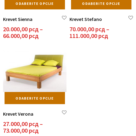
Ovaj
Ov
ODABERITE OPCIJE
ODABERITE OPCIJE
proizvod
pr
ima
i
Krevet Sienna
Krevet Stefano
više
vi
varijanti.
va
20.000,00
рсд
–
70.000,00
рсд
–
Opcije
Op
Raspon
Raspon
66.000,00
рсд
111.000,00
рсд
mogu
m
cena:
cena:
biti
bit
od
od
izabrane
iz
20.000,00 рсд
70.000,00 
na
n
do
do
stranici
st
66.000,00 рсд
111.000,00
proizvoda.
pr
Ovaj
ODABERITE OPCIJE
proizvod
ima
Krevet Verona
više
varijanti.
27.000,00
рсд
–
Opcije
Raspon
73.000,00
рсд
mogu